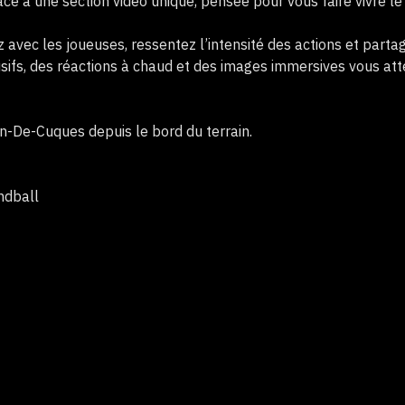
ce à une section vidéo unique, pensée pour vous faire vivre l
ez avec les joueuses, ressentez l’intensité des actions et part
usifs, des réactions à chaud et des images immersives vous at
an-De-Cuques depuis le bord du terrain.
ndball