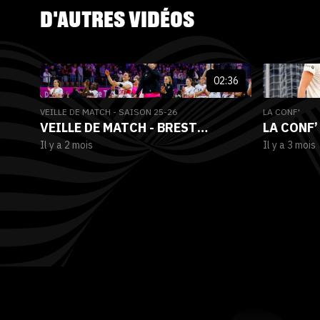
D'AUTRES VIDÉOS
02:36
VEILLE DE MATCH - SAISON 25-26
LA CONF'
VEILLE DE MATCH - BREST
LA CONF’
Il y a 2 mois
Il y a 3 mois
BRETAGNE HANDBALL VS SAMBRE
(JOURNÉE
AVESNOIS (26E JOURNÉE LBE)