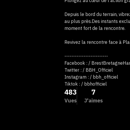
Plongez au cœur de l’action grâ
Depuis le bord du terrain, vibr
au plus près.Des instants excl
moment fort de la rencontre.
Revivez la rencontre face à Pl
-------------------------
Facebook : / BrestBretagneHa
Twitter : / BBH_Officiel
Instagram : / bbh_officiel
Tiktok : / bbhofficiel
483
7
Vues
J'aimes