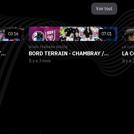
Voir tout
03:16
07:01
BORD TERRAIN INSIDE
LA CON
T
BORD TERRAIN - CHAMBRAY /
LA C
Il y a 3 mois
Il y a 
PARIS 92
BREST BRETAGNE HANDBALL
(JOU
(JOURNÉE 23)