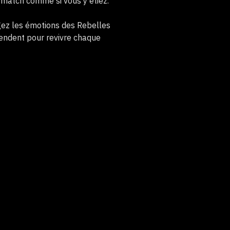
e match comme si vous y étiez.
agez les émotions des Rebelles
tendent pour revivre chaque