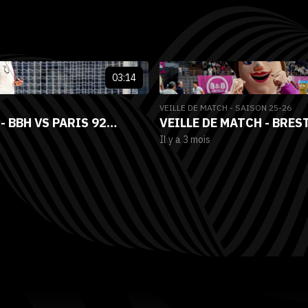
03:14
VEILLE DE MATCH - SAISON 25-26
 - BBH VS PARIS 92
VEILLE DE MATCH - BRES
Il y a 3 mois
 24)
BRETAGNE HANDBALL VS 
(24E JOURNÉE LBE)