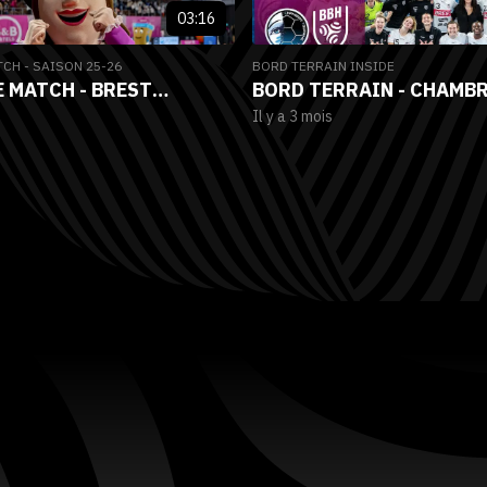
03:16
TCH - SAISON 25-26
BORD TERRAIN INSIDE
E MATCH - BREST
BORD TERRAIN - CHAMBR
Il y a 3 mois
E HANDBALL VS PARIS 92
BREST BRETAGNE HANDB
RNÉE LBE)
(JOURNÉE 23)