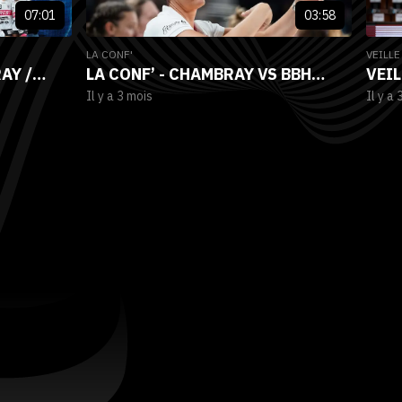
07:01
03:58
LA CONF'
VEILLE
AY /
LA CONF’ - CHAMBRAY VS BBH
VEIL
Il y a 3 mois
Il y a 
ALL
(JOURNÉE 23)
BRE
JOUR