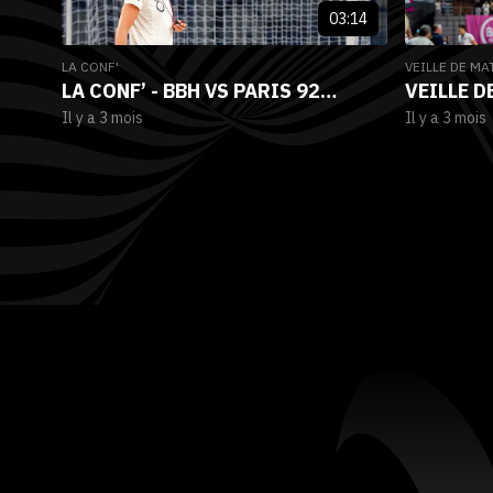
03:14
LA CONF'
VEILLE DE MA
LA CONF’ - BBH VS PARIS 92
VEILLE D
Il y a 3 mois
Il y a 3 mois
(JOURNÉE 24)
BRETAGN
(24E JOU